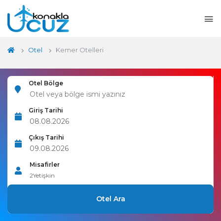
Otel
Kemer Otelleri
Otel Bölge
Giriş Tarihi
Çıkış Tarihi
Misafirler
2
Yetişkin
Otel Ara